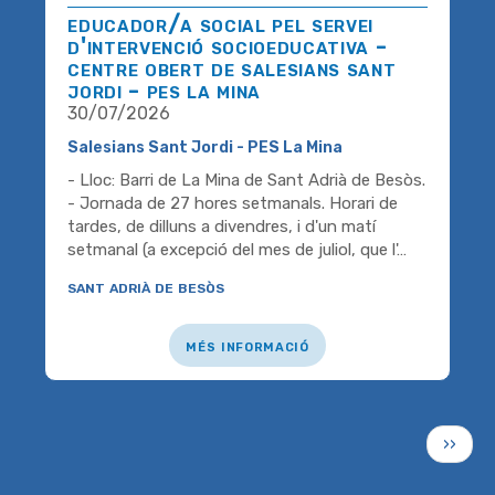
educador/a social pel servei
d'intervenció socioeducativa -
centre obert de salesians sant
jordi - pes la mina
30/07/2026
Salesians Sant Jordi - PES La Mina
- Lloc: Barri de La Mina de Sant Adrià de Besòs.
- Jornada de 27 hores setmanals. Horari de
tardes, de dilluns a divendres, i d'un matí
setmanal (a excepció del mes de juliol, que l'…
sant adrià de besòs
més informació
Paginació
Pàgin
››
següe