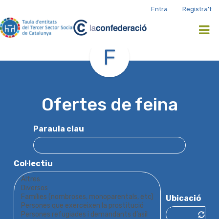
Vés
Entra
Registra't
Login
al
and
contingut
Register
menu
Ofertes de feina
Paraula clau
Col·lectiu
Ubicació